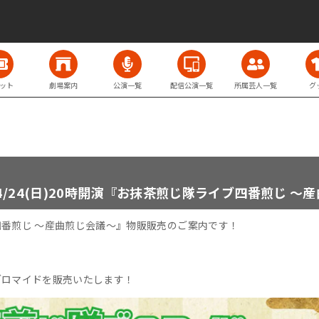
ット
劇場案内
公演一覧
配信公演一覧
所属芸人一覧
グ
/24(日)20時開演『お抹茶煎じ隊ライブ四番煎じ ～
番煎じ ～産曲煎じ会議～
』
物販販売のご案内です！
ブロマイドを販売いたします！