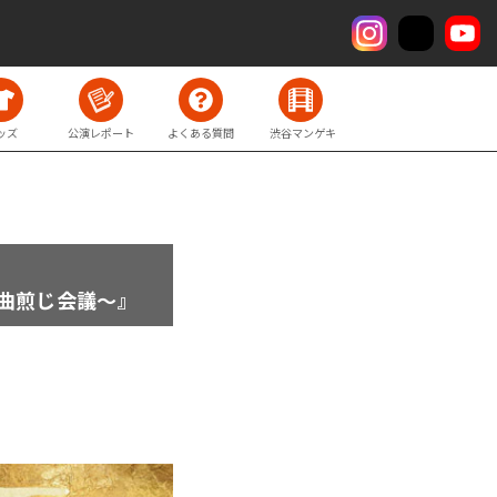
ッズ
公演レポート
よくある質問
渋谷マンゲキ
産曲煎じ会議～』