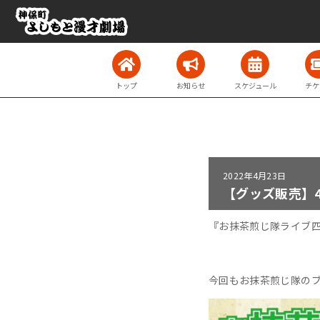
トップ
お知らせ
スケジュール
チケ
2022年
4月23日
【グッズ販売】4
『
お抹茶煎じ隊ライブ四
今回もお抹茶煎じ隊の