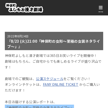
menu
2022年
8月24日
『8/23 (火)21:00「神保町の女形～至極の女装ネタライ
ブ～」』
神保町よしもと漫才劇場では365日お笑いライブを開催中！
劇場はもちろん、ご自宅からでも楽しめるライブが盛り沢山で
す！
劇場でのご観覧は、
公演スケジュール
をご覧ください！
オンラインチケットは、
FANY ONLINE TICKET
からご購入い
ただけます！
本日お届けする公演レポートは、
「神保町の女形～至極の女装ネタライブ～」