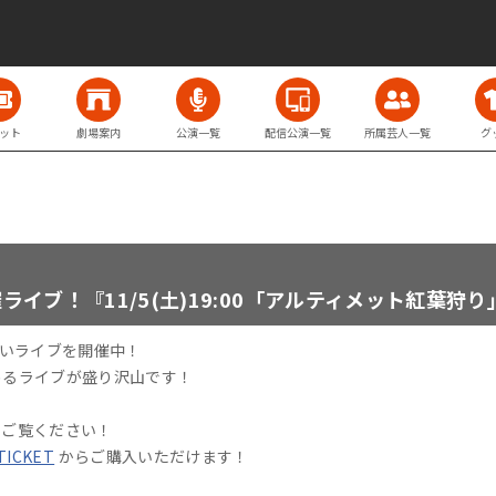
ット
劇場案内
公演一覧
配信公演一覧
所属芸人一覧
グ
イブ！『11/5(土)19:00「アルティメット紅葉狩り
笑いライブを開催中！
めるライブが盛り沢山です！
をご覧ください！
 TICKET
からご購入いただけます！