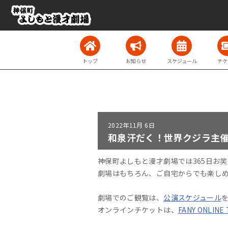
トップ
お知らせ
スケジュール
チケ
2022年
11月 6日
和泉汗だく！世界クジラ主催ラ
神保町よしもと漫才劇場では365日お
劇場はもちろん、ご自宅からでも楽し
劇場でのご観覧は、
公演スケジュール
オンラインチケットは、
FANY ONLINE