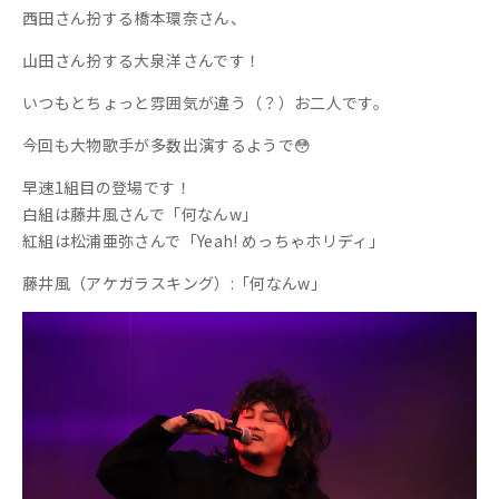
西田さん扮する橋本環奈さん、
山田さん扮する大泉洋さんです！
いつもとちょっと雰囲気が違う（？）お二人です。
今回も大物歌手が多数出演するようで😳
早速1組目の登場です！
白組は藤井風さんで「何なんw」
紅組は松浦亜弥さんで「Yeah! めっちゃホリディ」
藤井風（アケガラスキング）:「何なんw」