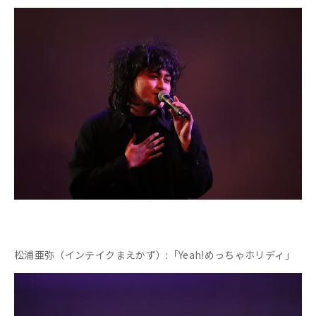
松浦亜弥（インテイクまえかず）:「Yeah!めっちゃホリディ」