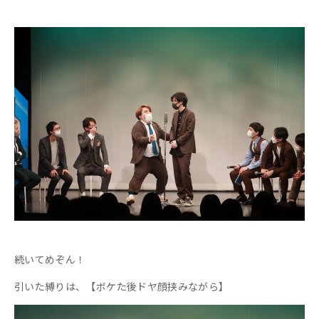
続いてめぞん！
引いた縛りは、【ボケた後ドヤ顔挟みながら】