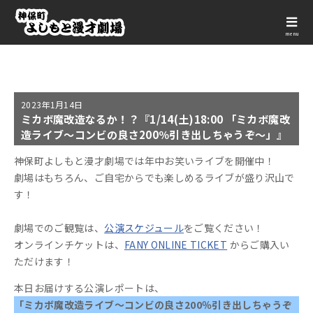
menu
2023年
1月14日
ミカボ魔改造なるか！？『1/14(土)18:00 「ミカボ魔改
造ライブ～コンビの良さ200％引き出しちゃうぞ～」』
神保町よしもと漫才劇場では年中お笑いライブを開催中！
劇場はもちろん、ご自宅からでも楽しめるライブが盛り沢山で
す！
劇場でのご観覧は、
公演スケジュール
をご覧ください！
オンラインチケットは、
FANY ONLINE TICKET
からご購入い
ただけます！
本日お届けする公演レポートは、
「ミカボ魔改造ライブ～コンビの良さ200％引き出しちゃうぞ