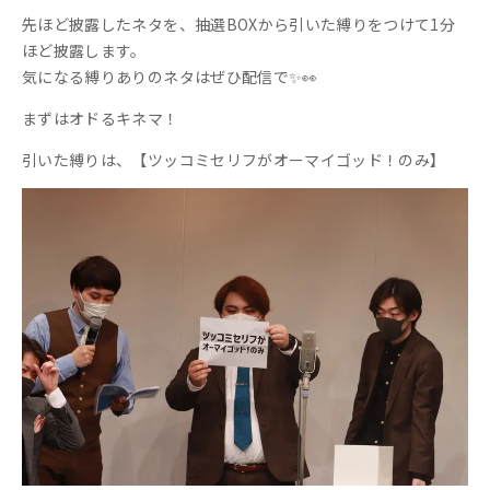
先ほど披露したネタを、抽選BOXから引いた縛りをつけて1分
ほど披露します。
気になる縛りありのネタはぜひ配信で✨👀
まずはオドるキネマ！
引いた縛りは、【ツッコミセリフがオーマイゴッド！のみ】