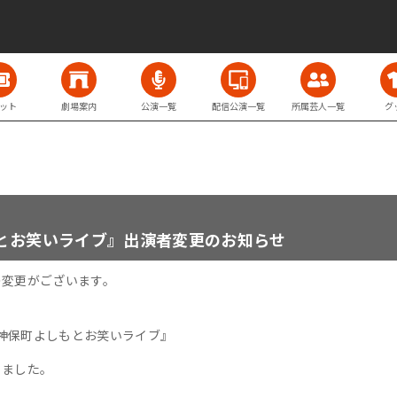
ット
劇場案内
公演一覧
配信公演一覧
所属芸人一覧
グ
とお笑いライブ』出演者変更のお知らせ
の変更がございます。
時『神保町よしもとお笑いライブ』
りました。