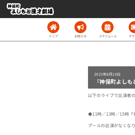
トップ
お知らせ
スケジュール
チケ
2023年
6月10日
『神保町よしも
以下のライブで出演者
◆11時／13時／15
プールの出演がなくな