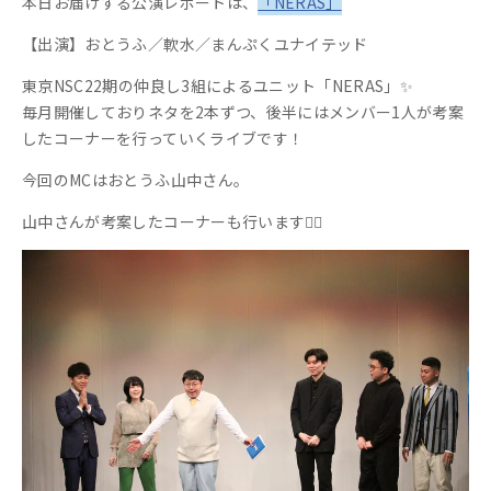
本日お届けする公演レポートは、
「NERAS」
【出演】おとうふ／軟水／まんぷくユナイテッド
東京NSC22期の仲良し3組によるユニット「NERAS」✨
毎月開催しておりネタを2本ずつ、後半にはメンバー1人が考案
したコーナーを行っていくライブです！
今回のMCはおとうふ山中さん。
山中さんが考案したコーナーも行います🙆‍♀️