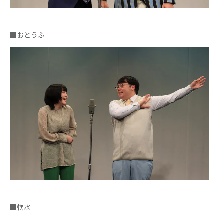
■おとうふ
■軟水