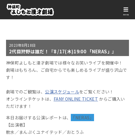
menu
2023年
8月18日
2代目狩野は誰だ！『8 /17(木)19:00 「NERAS」』
神保町よしもと漫才劇場では様々なお笑いライブを開催中！
劇場はもちろん、ご自宅からでも楽しめるライブが盛り沢山で
す！
劇場でのご観覧は、
公演スケジュール
をご覧ください！
オンラインチケットは、
FANY ONLINE TICKET
からご購入い
ただけます！
本日お届けする公演レポートは、
「NERAS」
【出演者】
軟水／まんぷくユナイテッド／おとうふ