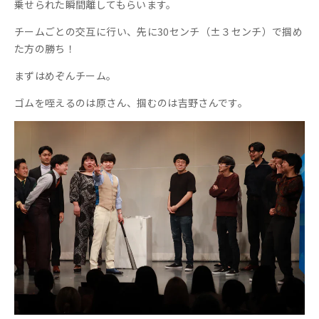
乗せられた瞬間離してもらいます。
チームごとの交互に行い、先に
30
センチ（±３センチ）で
掴め
た方の勝ち！
まずはめぞんチーム。
ゴムを咥えるのは原さん、掴むのは吉野さんです。