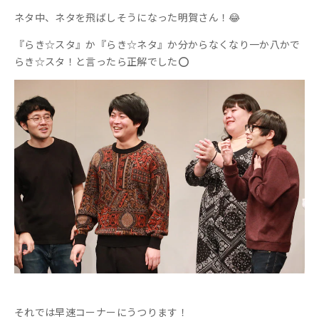
ネタ中、ネタを飛ばしそうになった明賀さん！😂
『らき☆スタ』か『らき☆ネタ』か分からなくなり一か八かで
らき☆スタ！と言ったら正解でした⭕️
それでは早速コーナーにうつります！