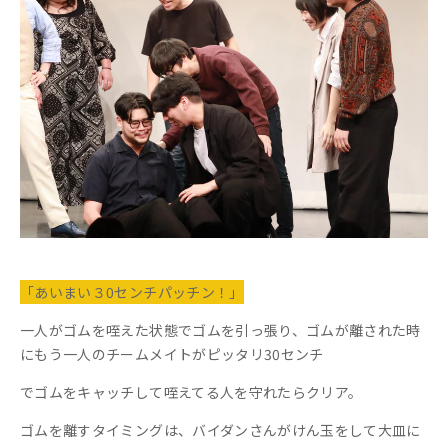
「あいまい３
0
センチパッチン！」
一人がゴムを咥えた状態でゴムを引っ張り、
ゴムが離された時
にもう一人のチームメイトがピッタリ
30
センチ
でゴムをキャッチして咥えてる人を守れたらクリア。
ゴムを離すタイミングは、バイダンさんがけん玉をして
大皿に