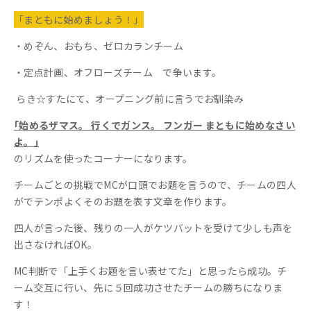
「まともに始めましょう！」
・めぞん、おもち、ゼロカランチーム
・定点計画、オフローズチーム で争います。
らき☆すたにて、
オープニング前に言うでお馴染み
｢始めるザマス。 行くでガンス。 フンガー まともに始めなさい
よ。｣
のリズムを使ったコーナーになります。
チームごとの挑戦で
MC
が口頭でお題を言うので、チームの四人
がでテンポよくそのお題を表す文章を
作ります。
四人が言った後、残りの一人がケツバットを受けて
少しも声を
出さなければ
OK
。
MC
判断で「上手くお題を言い表せてた」と思ったら成功。
チ
ーム交互に行い、先に５回成功させたチームの勝ちになりま
す！