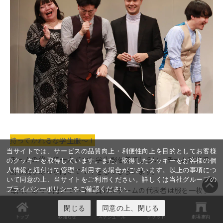
持ってかれるな学生服〜！
当サイトでは、サービスの品質向上・利便性向上を目的としてお客様
チームの代表者一人ずつに学生服を着てもらい、
チーム対抗で
のクッキーを取得しています。また、取得したクッキーをお客様の個
人情報と紐付けて管理・利用する場合がございます。以上の事項につ
勝ち残りあっち向いてホイをしてもらいます。
いて同意の上、当サイトをご利用ください。詳しくは当社グループの
プライバシーポリシー
をご確認ください。
毎回、あっち向いてホイで負けたチームの代表者は服を一枚ず
つ
脱いでもらい、最終的に相手チームの代表者を
閉じる
同意の上、閉じる
トップ
お知らせ
スケジュール
チケット
劇場案内
パンツ一丁にした
チームの勝利となります！