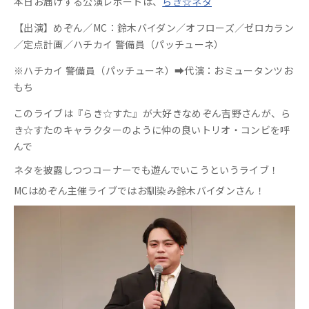
本日お届けする公演レポートは、
らき☆ネタ
【出演】めぞん／MC：鈴木バイダン／オフローズ／ゼロカラン
／定点計画／ハチカイ 警備員（パッチューネ）
※ハチカイ 警備員（パッチューネ）➡代演：おミュータンツお
もち
このライブは『らき☆すた』が大好きなめぞん吉野さんが、
ら
き☆すたのキャラクターのように仲の良いトリオ・コンビを呼
んで
ネタを披露しつつコーナーでも遊んでいこうというライブ！
MCはめぞん主催ライブではお馴染み鈴木バイダンさん！