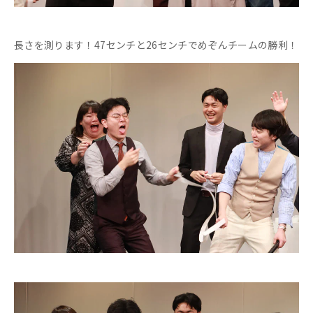
長さを測ります！47センチと26センチでめぞんチームの勝利！