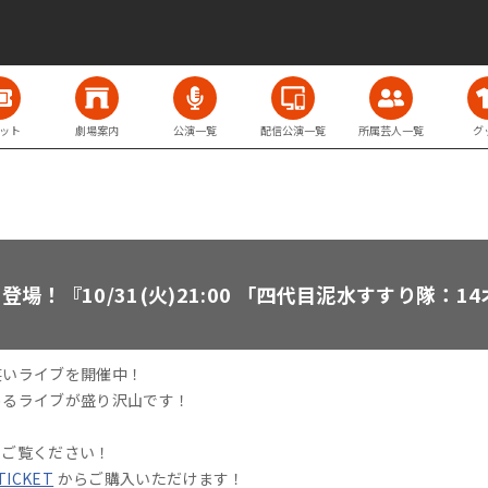
ット
劇場案内
公演一覧
配信公演一覧
所属芸人一覧
グ
場！『10/31(火)21:00 「四代目泥水すすり隊：
笑いライブを開催中！
めるライブが盛り沢山です！
をご覧ください！
 TICKET
からご購入いただけます！