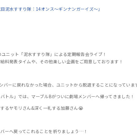
代目泥水すすり隊：14オンス～ギンナンガーイズ～」
スのユニット「泥水すすり隊」による定期報告会ライブ！
お給料発表タイムや、その他楽しい企画をご用意しております！
メンバーに戻れなかった場合、ユニットから脱退することになっていま
イバルバトル」では、マーブルBがついに劇場メンバーへ帰ってきました！
するヤモリさん&深く一礼する加藤さん😭
ンバーへ戻ってこれることを祈りましょう…！