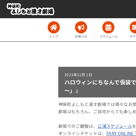
トップ
お知らせ
スケジュール
チケ
2023年
11月 1日
ハロウィンにちなんで仮装で登
～」』
神保町よしもと漫才劇場では様々なお
劇場はもちろん、ご自宅からでも楽し
劇場でのご観覧は、
公演スケジュール
オンラインチケットは、
FANY ONLINE