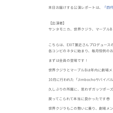
本日お届けする公演レポートは、
「四
【出演者】
サンタモニカ、世界クジラ、マーブルB
こちらは、EXIT兼近さんプロデュー
各コンビのネタに始まり、毎月恒例の
まずは全員の登場です！
世界クジラとマーブルBは年内に劇場
10月に行われた「Jimbochoサバ
久しぶりの所属に、思わずガッツポーズ
戻ってこられて本当に良かったです😎
世界クジラもこの勢いに乗り、劇場メ