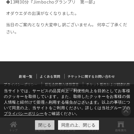
◆13時30分『Jimbochoグランプリ 第一部』
オダウエダの出演がなくなりました。
当日のご案内となり大変申し訳ございません。 何卒ご了承くだ
さい。
劇場一覧
よくある質問
チケットに関するお問い合わせ
プライバシーポリシー
反社会的勢力排除宣言
チケット販売および観劇約款
採用情報
当サイトでは、サービスの品質向上・利便性向上を目的としてお客様
のクッキーを取得しています。また、取得したクッキーをお客様の個
人情報と紐付けて管理・利用する場合がございます。以上の事項につ
©YOSHIMOTO KOGYO, All Rights Reserved
いて同意の上、当サイトをご利用ください。詳しくは当社グループの
プライバシーポリシー
をご確認ください。
閉じる
同意の上、閉じる
トップ
お知らせ
スケジュール
チケット
劇場案内