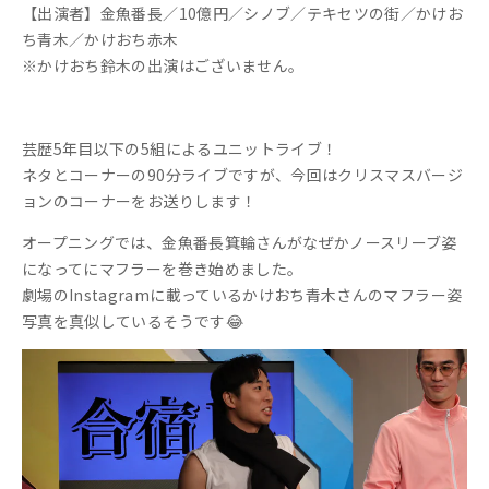
【出演者】金魚番長／10億円／シノブ／テキセツの街／かけお
ち青木／かけおち赤木
※かけおち鈴木の出演はございません。
芸歴5年目以下の5組によるユニットライブ！
ネタとコーナーの90分ライブですが、今回はクリスマスバージ
ョンのコーナーをお送りします！
オープニングでは、金魚番長箕輪さんがなぜかノースリーブ姿
になってにマフラーを巻き始めました。
劇場のInstagramに載っているかけおち青木さんのマフラー姿
写真を真似しているそうです😂