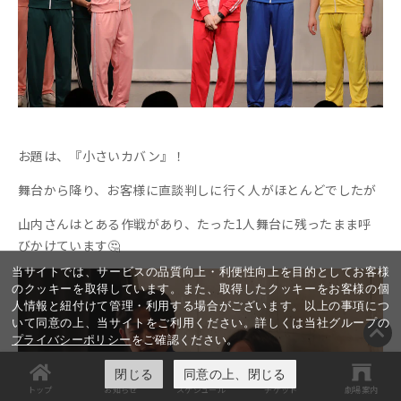
お題は、『小さいカバン』！
舞台から降り、お客様に直談判しに行く人がほとんどでしたが
山内さんはとある作戦があり、たった1人舞台に残ったまま呼
びかけています🤔
当サイトでは、サービスの品質向上・利便性向上を目的としてお客様
のクッキーを取得しています。また、取得したクッキーをお客様の個
人情報と紐付けて管理・利用する場合がございます。以上の事項につ
いて同意の上、当サイトをご利用ください。詳しくは当社グループの
プライバシーポリシー
をご確認ください。
閉じる
同意の上、閉じる
トップ
お知らせ
スケジュール
チケット
劇場案内