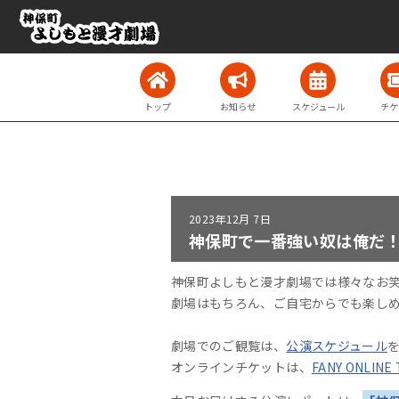
トップ
お知らせ
スケジュール
チケ
2023年
12月 7日
神保町で一番強い奴は俺だ！『1
神保町よしもと漫才劇場では様々なお
劇場はもちろん、ご自宅からでも楽し
劇場でのご観覧は、
公演スケジュール
オンラインチケットは、
FANY ONLINE