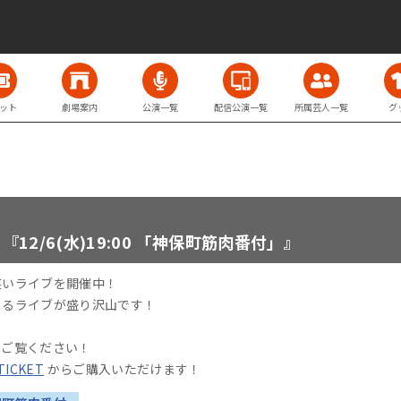
ット
劇場案内
公演一覧
配信公演一覧
所属芸人一覧
グ
2/6(水)19:00 「神保町筋肉番付」』
笑いライブを開催中！
めるライブが盛り沢山です！
をご覧ください！
 TICKET
からご購入いただけます！