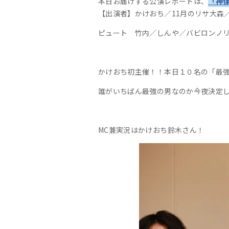
本日お届けする公演レポートは、
「神
【出演者】
かけおち／
11月のリサ
大森
ピュート
竹内／しんや／
バビロン
ノ
かけおち初主催！！本日１０名の「最強
誰がいちばん最強の男なのか今夜決定し
MC兼実況はかけおち鈴木さん！