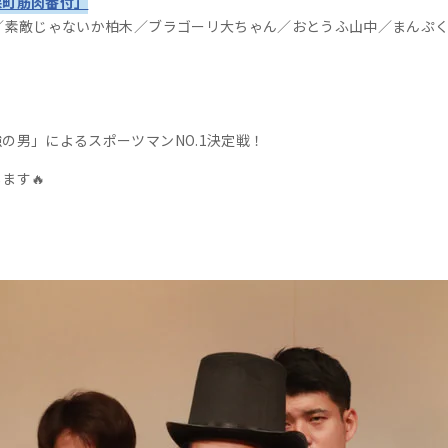
保町筋肉番付」
／
素敵じゃないか
柏木／
ブラゴーリ
大ちゃん／おとうふ山中／まんぷ
リ
の男」によるスポーツマンNO.1決定戦！
ます🔥