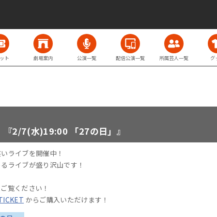
ット
劇場案内
公演一覧
配信公演一覧
所属芸人一覧
グ
/7(水)19:00 「27の日」』
笑いライブを開催中！
めるライブが盛り沢山です！
をご覧ください！
 TICKET
からご購入いただけます！