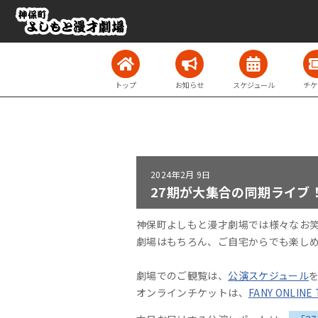
トップ
お知らせ
スケジュール
チケ
2024年
2月 9日
27期が大集合の同期ライブ！『2
神保町よしもと漫才劇場では様々なお
劇場はもちろん、ご自宅からでも楽し
劇場でのご観覧は、
公演スケジュール
オンラインチケットは、
FANY ONLINE