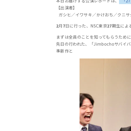
本日お届けする公演レポートは、
「2
【出演者】
ガシヒ／イワサキ／かけおち／クニサ
2
月
7
日に行った、NSC東京
27
期生によ
まずは全員のことを知ってもらうため
先日の行われた、「Jimbochoサバ
準新作と