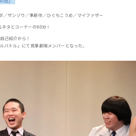
7の日」
ダ／ザンゾウ／準新作／ひぐちこうめ／マイファザー
るネタとコーナーの60分！
に自己紹介から！
イバルバトル」にて見事劇場メンバーとなった、