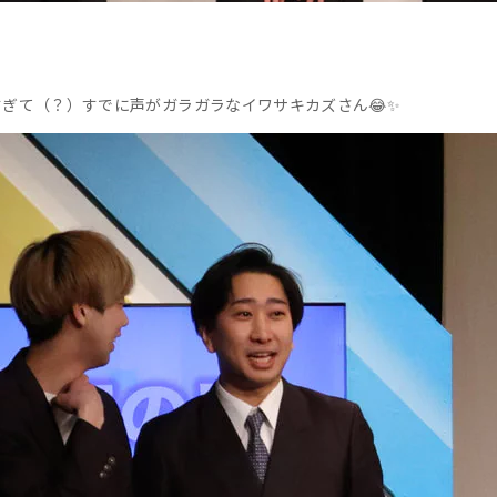
ぎて（？）すでに声がガラガラなイワサキカズさん😂✨