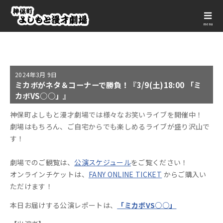
menu
2024年
3月 9日
ミカボがネタ＆コーナーで勝負！『3/9(土)18:00 「ミ
カボVS○○」』
神保町よしもと漫才劇場では様々なお笑いライブを開催中！
劇場はもちろん、ご自宅からでも楽しめるライブが盛り沢山で
す！
劇場でのご観覧は、
公演スケジュール
をご覧ください！
オンラインチケットは、
FANY ONLINE TICKET
からご購入い
ただけます！
本日お届けする公演レポートは、
「ミカボVS○○」