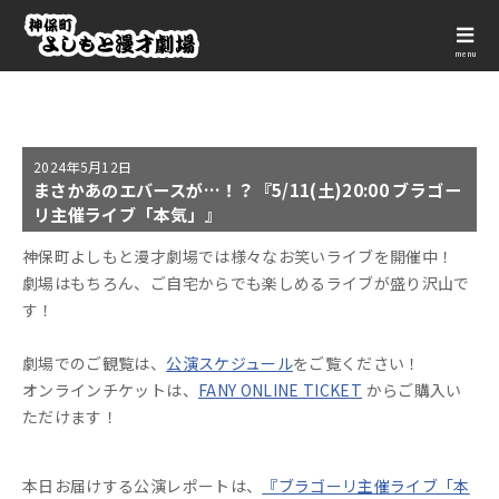
menu
2024年
5月12日
まさかあのエバースが…！？『5/11(土)20:00 ブラゴー
リ主催ライブ「本気」』
神保町よしもと漫才劇場では様々なお笑いライブを開催中！
劇場はもちろん、ご自宅からでも楽しめるライブが盛り沢山で
す！
劇場でのご観覧は、
公演スケジュール
をご覧ください！
オンラインチケットは、
FANY ONLINE TICKET
からご購入い
ただけます！
本日お届けする公演レポートは、
『ブラゴーリ主催ライブ「本