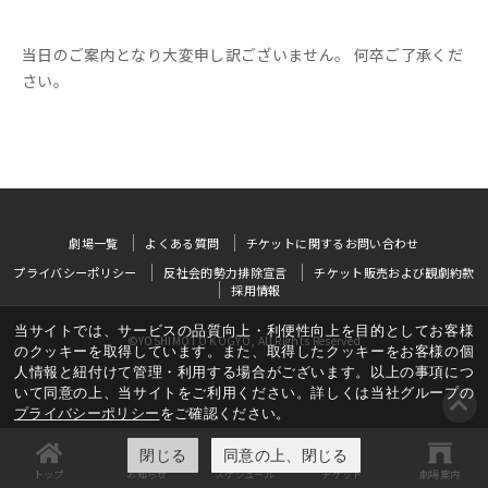
当日のご案内となり大変申し訳ございません。 何卒ご了承くだ
さい。
劇場一覧
よくある質問
チケットに関するお問い合わせ
プライバシーポリシー
反社会的勢力排除宣言
チケット販売および観劇約款
採用情報
当サイトでは、サービスの品質向上・利便性向上を目的としてお客様
©YOSHIMOTO KOGYO, All Rights Reserved
のクッキーを取得しています。また、取得したクッキーをお客様の個
人情報と紐付けて管理・利用する場合がございます。以上の事項につ
いて同意の上、当サイトをご利用ください。詳しくは当社グループの
プライバシーポリシー
をご確認ください。
閉じる
同意の上、閉じる
トップ
お知らせ
スケジュール
チケット
劇場案内