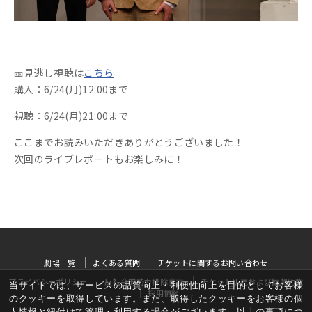
🎫見逃し視聴は
こちら
購入：6/24(月)12:00まで
視聴：6/24(月)21:00まで
ここまでお読みいただきありがとうございました！
次回のライブレポートもお楽しみに！
劇場一覧
よくある質問
チケットに関するお問い合わせ
プライバシーポリシー
反社会的勢力排除宣言
チケット販売および観劇約款
当サイトでは、サービスの品質向上・利便性向上を目的としてお客様
採用情報
のクッキーを取得しています。また、取得したクッキーをお客様の個
人情報と紐付けて管理・利用する場合がございます。以上の事項につ