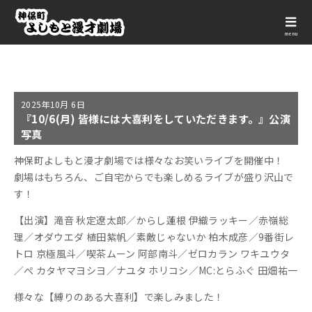
menu
2025年
10月 6日
『10/6(月) 皆様には大喜利をしていただきます。』公演
写真
神保町よしもと漫才劇場では様々なお笑いライブを開催中！
劇場はもちろん、ご自宅からでも楽しめるライブが盛り沢山で
す！
【出演】滝音 秋定遼太郎／からし蓮根 伊織ラッキー／赤嶺総
理／オダウエダ 植田紫帆／素敵じゃないか 柏木成彦／9番街レ
トロ 京極風斗／喫茶ムーン 阿部南斗／ゼロカラン ワキユウタ
／ぺ カタヤマヨシヨ／ナユタ ホリコシ／MC:とらふぐ 田畑祐一
様々な【縛りのある大喜利】で楽しみました！