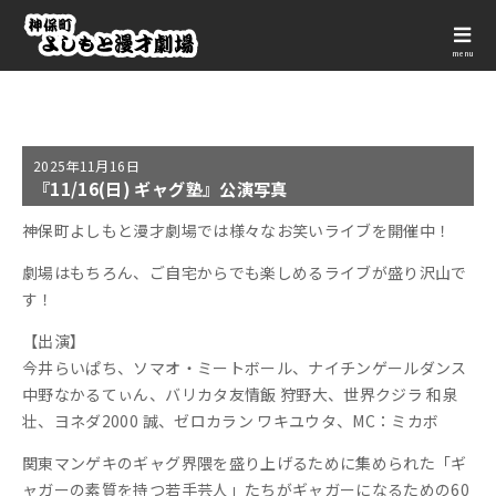
menu
2025年
11月16日
『11/16(日) ギャグ塾』公演写真
神保町よしもと漫才劇場では様々なお笑いライブを開催中！
劇場はもちろん、ご自宅からでも楽しめるライブが盛り沢山で
す！
【出演】
今井らいぱち、ソマオ・ミートボール、ナイチンゲールダンス
中野なかるてぃん、バリカタ友情飯 狩野大、世界クジラ 和泉
壮、ヨネダ2000 誠、ゼロカラン ワキユウタ、MC：ミカボ
関東マンゲキのギャグ界隈を盛り上げるために集められた「ギ
ャガーの素質を持つ若手芸人」たちがギャガーになるための60