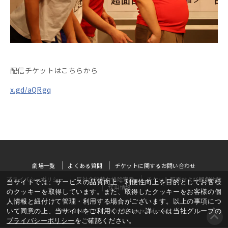
配信チケットはこちらから
x.gd/aQRgq
劇場一覧
よくある質問
チケットに関するお問い合わせ
プライバシーポリシー
反社会的勢力排除宣言
チケット販売および観劇約款
当サイトでは、サービスの品質向上・利便性向上を目的としてお客様
採用情報
のクッキーを取得しています。また、取得したクッキーをお客様の個
人情報と紐付けて管理・利用する場合がございます。以上の事項につ
いて同意の上、当サイトをご利用ください。詳しくは当社グループの
©YOSHIMOTO KOGYO, All Rights Reserved
プライバシーポリシー
をご確認ください。