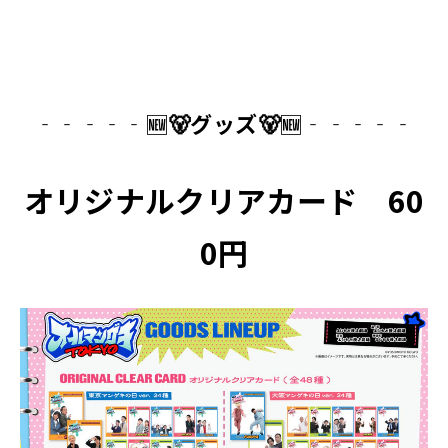
‐‐‐‐
‐🆕🐻グッズ
🐻
🆕
‐‐‐‐
‐
オリジナルクリアカード 60
0円