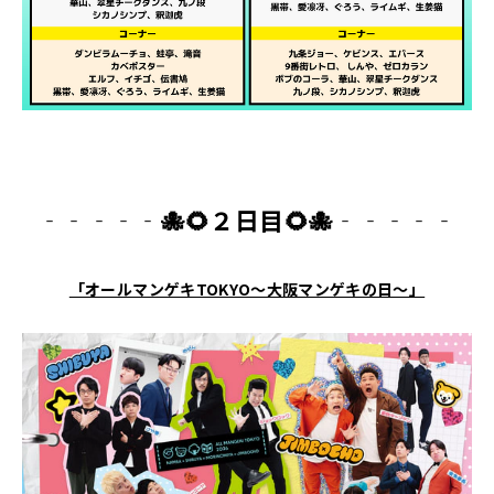
‐‐‐‐
‐
🐙🌻２日目🌻
🐙
‐‐‐‐
‐
「オールマンゲキTOKYO～大阪マンゲキの日～」