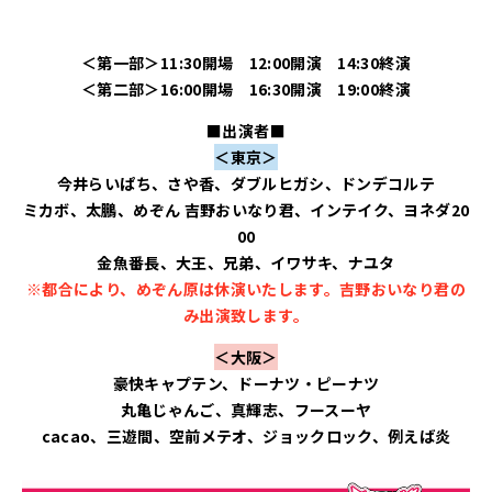
＜第一部＞11:30開場 12:00開演 14:30終演
＜第二部＞16:00開場 16:30開演 19:00終演
■出演者■
＜東京＞
今井らいぱち、さや香、ダブルヒガシ、ドンデコルテ
ミカボ、太鵬、めぞん 吉野おいなり君、インテイク、ヨネダ20
00
金魚番長、大王、兄弟、イワサキ、ナユタ
※都合により、めぞん原は休演いたします。吉野おいなり君の
み出演致します。
＜大阪＞
豪快キャプテン、ドーナツ・ピーナツ
丸亀じゃんご、真輝志、フースーヤ
cacao、三遊間、空前メテオ、ジョックロック、例えば炎