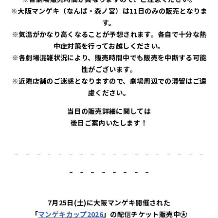
※大阪マンゲキ（なんば・森ノ宮）は11日のみの販売となりま
す。
※気温がかなり高くなることが予想されます。各自で十分な熱
中症対策を行ってお越しください。
※各劇場混雑状況により、販売時間中でも販売を中断する可能
性がございます。
※近隣店舗のご迷惑となりますので、劇場周辺での滞留はご遠
慮ください。
当日の販売詳細に関しては
後日ご案内いたします！
‐‐‐‐
‐
‐‐‐‐
‐
‐‐‐
‐
‐‐‐‐
‐
‐‐‐
‐
‐‐‐
7月25日(土)に大阪マンゲキ開催された
「
マンゲキカップ2026
」の配信チケット販売中⚽️