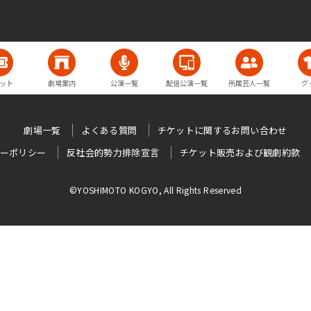
ット
劇場案内
公演一覧
配信公演一覧
所属芸人一覧
グ
劇場一覧
よくある質問
チケットに関するお問い合わせ
ーポリシー
反社会的勢力排除宣言
チケット販売および観劇約款
©YOSHIMOTO KOGYO, All Rights Reserved