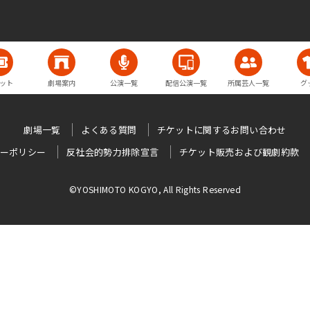
ット
劇場案内
公演一覧
配信公演一覧
所属芸人一覧
グ
劇場一覧
よくある質問
チケットに関するお問い合わせ
ーポリシー
反社会的勢力排除宣言
チケット販売および観劇約款
©YOSHIMOTO KOGYO, All Rights Reserved