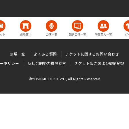
ット
劇場案内
公演一覧
配信公演一覧
所属芸人一覧
グ
劇場一覧
よくある質問
チケットに関するお問い合わせ
ーポリシー
反社会的勢力排除宣言
チケット販売および観劇約款
©YOSHIMOTO KOGYO, All Rights Reserved